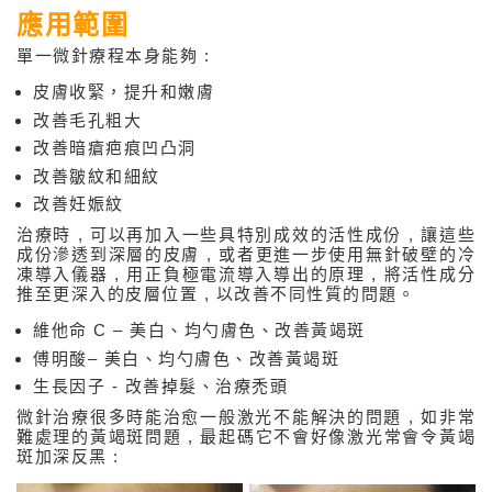
應用範圍
注射療程
單一微針療程本身能夠 :
高能量儀器療程
皮膚收緊，提升和嫩膚
其它
改善毛孔粗大
改善暗瘡疤痕凹凸洞
微線拉提 / 蛋白線拉提
改善皺紋和細紋
果酸換膚
改善妊娠紋
治療時 , 可以再加入一些具特別成效的活性成份 , 讓這些
微晶磨皮
成份滲透到深層的皮膚 , 或者更進一步使用無針破壁的冷
凍導入儀器 , 用正負極電流導入導出的原理 , 將活性成分
微針及冷凍導入
推至更深入的皮層位置 , 以改善不同性質的問題。
麥林離子塑身纖體
維他命 C – 美白、均勺膚色、改善黃竭斑
傅明酸– 美白、均勺膚色、改善黃竭斑
醫美治療產品
生長因子 - 改善掉髮、治療禿頭
微針治療很多時能治愈一般激光不能解決的問題 , 如非常
難處理的黃竭斑問題 , 最起碼它不會好像激光常會令黃竭
斑加深反黑 :