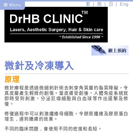
繁
简
日
Eng
Menu
微針及冷凍導入
醫
健
原理
微針療程是透過微細刺針術去刺穿角質層的脂質障礙，令
美
真皮層產生輕微的創傷。當皮膚受創後，人體免疫系統就
即時受到刺激，分泌巨噬細胞與白血球等作出還擊及修
復。
醫學皮膚護理
修復過程中可以刺激纖維母細胞，令膠原纖維及膠原蛋白
醫學美容問題
增生 , 達到嫩膚的效果。
醫學美容療程
不同的臨床問題 , 會使用不同的密度和長短。