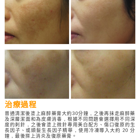
治療過程
普通清潔後塗上麻醉藥膏大約30分鐘 , 之後再抹走麻醉藥
及深層潔面和為皮膚消毒 , 根據不同問題會選擇用不同深
度的刺針 , 之後會塗上微針專用美白配方、傷口復原的生
長因子、或頭髮生長因子精華 , 使用冷凍導入大約 20 分
鐘 , 最後搽上消炎及復原藥膏。