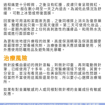
過程痛楚十分輕微 , 之後沒有紅腫 , 皮膚只會呈現微紅、
微熱， 一般在數小時至一天之內退去。為減低此情況及舒
緩 ，可敷上冰墊或修復面膜。
回家後可用溫和潔面液洗面 , 之後同樣搽上消炎及復原藥
膏 , 整體來說只需一至兩天復原。第二天可使用化妝品 ,
相
但一星期內避免塗上任何高刺激性的護膚品，和用熱水洗
關
資
面或進行面部磨砂。
訊
性
為更有效地提升療程的效果，高度保濕精華及保濕面膜便
醫
是最理想之營養補充劑，治療後首幾天應該儘量使用 , 另
學
外應使用防曬用品及避免陽光暴曬。
美
容
治療風險
網
站
微針設備由最初的微針滾輪 , 到微針印臺 , 再到電動微針
Medical
筆 , 已經使用了十多年 , 在正常醫療環境下使用 , 其實十
Spa
分安全 , 並沒有看見過一些美容院所引致的感染性問題。
MD
但當然不當使用這風險還是存在 , 所以要小心選擇治療場
所。
Medical
Insight
如果有對金屬敏感的人或同樣對微針裡的金屬成份有敏感
反應。
Copyright © 2016 DrHealthBeauty.版權所有 不得轉載