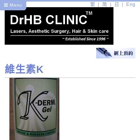
繁
简
日
Eng
Menu
維生素K
醫
健
美
醫學皮膚護理
了解您的肌膚
皮膚護理產品