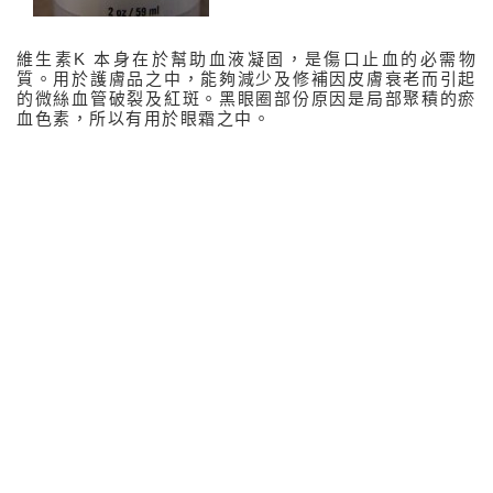
醫學成份解構
維生素K 本身在於幫助血液凝固，是傷口止血的必需物
質。用於護膚品之中，能夠減少及修補因皮膚衰老而引起
關於醫學成份解構
的微絲血管破裂及紅斑。黑眼圈部份原因是局部聚積的瘀
血色素，所以有用於眼霜之中。
甘醇酸
維A酸
維生素C及E
維生素K
銅生化肽
對苯二酚
壬二酸
熊果素
麴酸