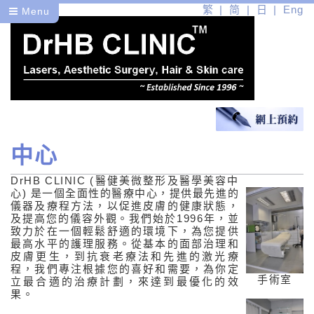
繁
简
日
Eng
Menu
中心
醫
DrHB CLINIC (醫健美微整形及醫學美容中
關於我們
心) 是一個全面性的醫療中心，提供最先進的
儀器及療程方法，以促進皮膚的健康狀態，
中心
及提高您的儀容外觀。我們始於1996年，並
致力於在一個輕鬆舒適的環境下，為您提供
治療師
最高水平的護理服務。從基本的面部治理和
皮膚更生，到抗衰老療法和先進的激光療
程，我們專注根據您的喜好和需要，為你定
健
手術室
立最合適的治療計劃，來達到最優化的效
果。
美