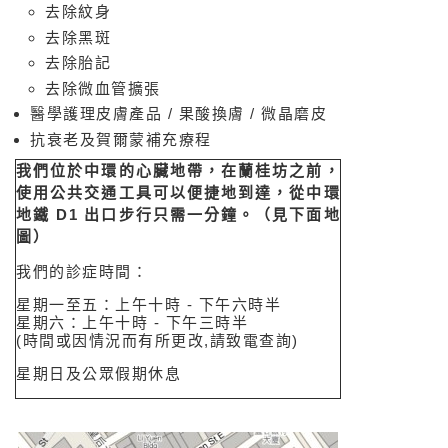
去除紋身
去除黑斑
去除胎記
去除微血管擴張
醫學護理皮膚產品 / 果酸換膚 / 微晶磨皮
抗衰老及賀爾蒙補充療程
我們位於中環的心臟地帶，在蘭桂坊之前，
使用公共交通工具可以便捷地到達，從中環
相
地鐵 D1 出口步行只需一分鐘。（見下面地
關
資
圖）
訊
性
我們的診症時間：
醫
學
星期一至五：上午十時 - 下午六時半
美
星期六：上午十時 - 下午三時半
容
(時間或因情況而有所更改,請致電查詢)
網
站
星期日及公眾假期休息
Medical
Spa
MD