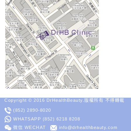
Medical
Insight
Copyright © 2016 DrHealthBeauty.版權所有 不得轉載
(852) 2890-8020
WHATSAPP
(852) 6218 8208
微信 WECHAT
info@drhealthbeauty.com