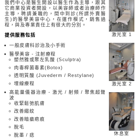
我們中心是醫生開設以醫生作為主導，跟其
它商業投資者開設，以美容師或者治療師作
主導，聘請兼職的，間中到診(所謂外賣醫
生)的醫學美容中心，在運作模式，銷售過
程，與及專業責任上有很大的分別。
激光室 1
提供服務包括
一般皮膚科診治及小手術
醫學美容 - 注射療程
塑然雅或聚左乳酸 (Sculptra)
肉毒桿菌毒素(Botox)
透明質酸 (Juvederm / Restylane)
埋線療程
激光室 2
高能量儀器治療 - 激光 / 射頻 / 聚焦超聲
波
收緊鬆弛肌膚
改善縐紋
改善暗瘡疤痕
脫毛
休息室
脫墨 / 痣