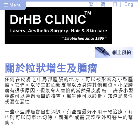
繁
简
日
Eng
Menu
關於粒狀増生及腫瘤
醫
任何在皮膚之中局部腫脹的地方，可以被形容為小型腫
健
瘤。它們可以發生於面部皮膚以及身體其他部位。小型腫
瘤有很多原因，但最令人害怕的當然是皮膚癌。 許多小型
美
腫瘤可以通過簡單的檢查，醫生便可以診斷，知道是良性
或潛在惡性。
醫學皮膚護理
一些小型腫瘤會自動消退，有些是最好不用干預治療，有
些則可以簡單地切除，而有些或需要整型外科醫生的幫
醫學美容問題
助。
醫學美容問題