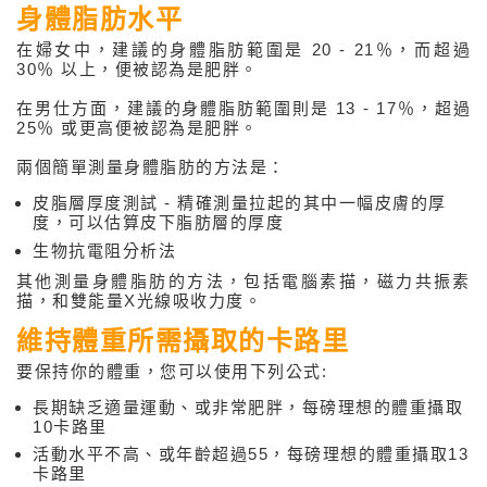
學
身體脂肪水平
美
容
在婦女中，建議的身體脂肪範圍是 20 - 21％，而超過
網
30％ 以上，便被認為是肥胖。
站
Medical
在男仕方面，建議的身體脂肪範圍則是 13 - 17％，超過
Spa
25％ 或更高便被認為是肥胖。
MD
兩個簡單測量身體脂肪的方法是：
Medical
Insight
皮脂層厚度測試 - 精確測量拉起的其中一幅皮膚的厚
度，可以估算皮下脂肪層的厚度
生物抗電阻分析法
其他測量身體脂肪的方法，包括電腦素描，磁力共振素
描，和雙能量X光線吸收力度。
維持體重所需攝取的卡路里
要保持你的體重，您可以使用下列公式:
長期缺乏適量運動、或非常肥胖，每磅理想的體重攝取
10卡路里
活動水平不高、或年齡超過55，每磅理想的體重攝取13
卡路里