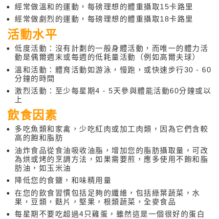
經常做溫和的運動，每磅理想的體重攝取15卡路里
經常做劇烈的運動，每磅理想的體重攝取18卡路里
活動水平
低度活動：沒有計劃的一般身體活動，而唯一的體力活
動是偶爾週末或每週的低耗量活動（例如高爾夫球）
溫和活動：體育活動如游泳，慢跑，或快速步行30 - 60
分鐘的時間
激烈活動：至少每星期4 - 5天參與體能活動60分鐘或以
上
飲食因素
多吃魚類和家禽，少吃紅肉或加工肉類，因為它們含較
高的飽和脂肪
油炸食品從食油吸收油脂，增加您的脂肪攝取量，可改
為烘或烤的烹調方法，如果需要煎，應多使用不飽和脂
肪油，如玉米油
降低您的食鹽，和味精用量
在您的飲食習慣包括足夠的纖維，包括綠葉蔬菜，水
果，豆類，麩片，堅果，根類蔬菜，全麥食品
每星期不要吃超過4只雞蛋，雖然這是一個很好的蛋白