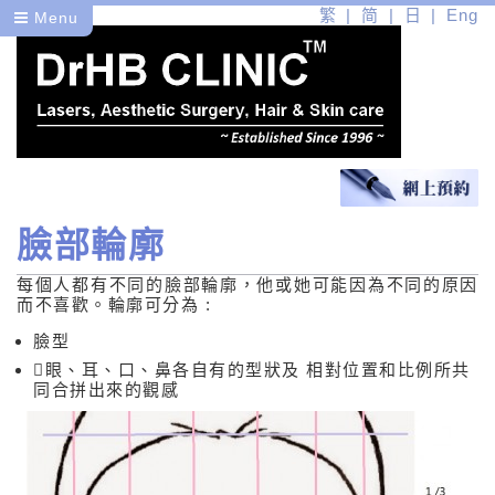
繁
简
日
Eng
Menu
臉部輪廓
醫
每個人都有不同的臉部輪廓，他或她可能因為不同的原因
健
而不喜歡。輪廓可分為 :
美
臉型
眼、耳、口、鼻各自有的型狀及 相對位置和比例所共
同合拼出來的觀感
醫學皮膚護理
醫學美容問題
醫學美容問題