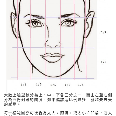
表情皺紋
静態細紋
臉部輪廓
關於面部輪廓
下陷太陽穴
下陷面頰 (蘋果肌)
下陷眼底
咬肌肥大 (方型臉)
扁平鼻樑
大致上臉型被分為上、中、下各三分之一 , 而由左至右側
短小下鄂下巴
分為五份對等的闊度。如果偏離這比例越多 , 就越失去美
的感覺。
細小嘴唇
每一格範圍亦可被視為太大 / 飽滿，或太小 / 凹陷，或太