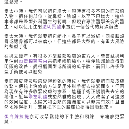
臉部輪廓
過鬆弛。
當太小時，我們可以把它增大，現時有很多不同的面部植
肌膚鬆弛
入物，把任何部位，從鼻樑、臉頰、以至下巴增大。這些
本來都是整型外科醫生的範疇，但現在專注醫學美容的醫
毛孔粗大
生，可以使用注射
透明質酸
來提供一個替代的解決辦法。
色斑問題
當太大時，我們就要把它縮小，鼻子可以減細，同樣臉頰
骨或腮骨都可以被磨小。但這些都是大型的、有重大風險
疤痕
的整型手術。
在過去幾年，有很多方型臉部輪廓的東方人，曾嘗試過利
肚紋
用注射
肉毒桿菌蛋白
來把咀嚼肌縮小，這使臉部輪廓得到
明顯的改善，變得橢圓型或所謂的瓜子臉，而因此許多整
微血管擴張
型手術便可以避免。
酒紅色斑
當面部皮膚及輪廓變得鬆弛的時候，我們就要把面部皮膚
收緊。傳統上治療的方法是用外科手術去拉緊面皮，但因
血管腫瘤
為現在有許多收緊皮膚的療程，這種手術正慢慢失去它的
地位。近年
聚左乳酸
或塑然雅的出現 , 大大改寫了可達致
粒狀增生及腫瘤
的效果程度 , 太陽穴和面頰的飽滿度可以非常有效而且自
然地獲得提升 , 兼且把下垂的臉龐拉提得圓順起來。
醫學美容療程
蛋白線拉提
亦可收緊鬆馳的下半臉和頸線 , 令輪廓更緊
緻。
醫美治療產品