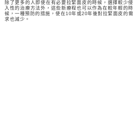
除了更多的人即使在有必要拉緊面皮的時候，選擇較少侵
入性的治療方法外，這些新療程也可以作為在較年輕的時
候，一種預防的措施，使在10年或20年後對拉緊面皮的需
求也減少。