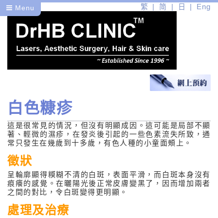
繁
简
日
Eng
Menu
白色糠疹
醫
這是很常見的情況，但沒有明顯成因。這可能是局部不顯
健
著、輕微的濕疹，在發炎後引起的一些色素流失所致，通
常只發生在幾歲到十多歲，有色人種的小童面頰上。
皮膚病篇
徵狀
常見的皮膚病
呈輪廓顯得糢糊不清的白斑，表面平滑，而白斑本身沒有
痕癢的感覺。在曬陽光後正常皮膚變黑了，因而增加兩者
之間的對比，令白斑變得更明顯。
暗瘡
處理及治療
玫瑰痤瘡