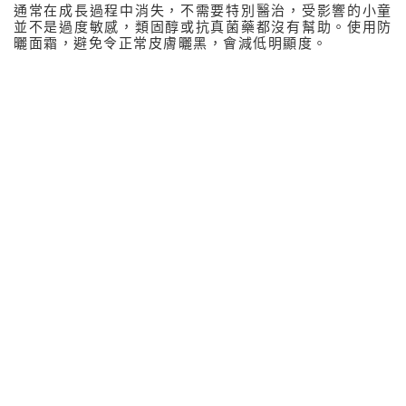
通常在成長過程中消失，不需要特別醫治，受影響的小童
多汗症
並不是過度敏感，類固醇或抗真菌藥都沒有幫助。使用防
曬面霜，避免令正常皮膚曬黑，會減低明顯度。
臭汗症
濕疹 / 皮膚炎
關於濕疹 / 皮膚炎
嬰兒脂溢性皮炎
尿片性皮炎
異位性濕疹
白色糠疹
硬塊型濕疹
乾燥性濕疹
靜脈性濕疹
脂溢性皮炎